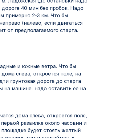
т м. Ладожская (до остановки надо
 дороге 40 мин без пробок. Надо
м примерно 2-3 км. Что бы
направо (налево, если двигаться
ит от предполагаемого старта.
адные и южные ветра. Что бы
 дома слева, откроется поле, на
дти грунтовая дорога до старта
ы на машине, надо оставить ее на
чатся дома слева, откроется поле,
 первой развилке около часовни и
й площадке будет стоять желтый
ою машину там и двигайтесь к