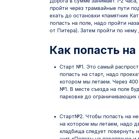
Дорога в сумме занимает 1-2 часа
пройти через трамвайные пути под
ехать до остановки «памятник Ка
попасть на поле, надо пройти наз
от Питера). Затем пройти по нему
Как попасть на
Старт №1. Это самый распрос
попасть на старт, надо проеха
котором мы летаем. Через 400
№1. В месте съезда на поле бу
парковке до ограничивающих в
Старт№2. Чтобы попасть на нег
на котором мы летаем, надо дв
кладбища следует повернуть н
щит «Полеты на параплане» и 