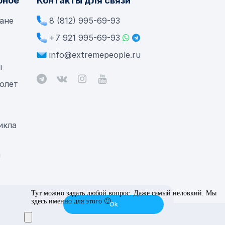
рное
Контакты для связи
лане
8 (812) 995-69-93
+7 921 995-69-93
info@extremepeople.ru
ы
олет
икла
а