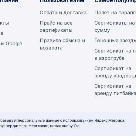
мпании
Пользователям
Самое популя
Оплата и доставка
Полет на парап
кты
Прайс на все
Сертификаты на
сертификаты
сумму
та
Правила обмена и
Гоночные заезд
ы Google
возврата
Сертификат на п
в аэротрубе
Сертификат на
аренду квадроц
Сертификат на
аренду питбайк
абатывает персональные данные с использованием Яндекс Метрики.
одтвердите ваше согласие, нажав кнопу Ок.
Все права защищены © 2015-2026