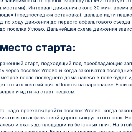
, в зависимости от пробок. Маршрутка 462 стартует о
 мостами). Интервал движения около 30 мин, время в
тюше» (предпоследняя остановка), дальше идти пешко
ад по ходу движения до первого асфальтового съезда 
 до поселка Углово. Дальнейшая схема движения завис
 место старта:
траненный старт, подходящий под преобладающие зап
ть через поселок Углово и когда закончатся последние
 метров после последнего дома налево в поле будет и
дет стоять желтый щит «Полеты на параплане». Если в
ешек и идти на старт пешком.
о, надо проехать/пройти поселок Углово, когда закон
игаться по асфальтовой дороге вокруг этого поля. На
алево и ехать до площадки из бетонных плит. На это
место для парковки. Если вы на машине, оставьте св