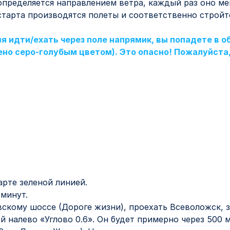
 определяется направлением ветра, каждый раз оно ме
 старта производятся полеты и соответственно строй
зя идти/ехать через поле напрямик, вы попадете в
чено серо-голубым цветом). Это опасно! Пожалуйст
арте зеленой линией.
 минут.
вскому шоссе (Дороге жизни), проехать Всеволожск, 
й налево «Углово 0.6». Он будет примерно через 500 