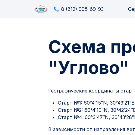
8 (812) 995-69-93
Се
Схема пр
"Углово"
Географические координаты старто
Старт №1: 60°4′15″N, 30°43′21″
Старт №2: 60°4′19″N, 30°42′24″E
Старт №4: 60°3′47″N, 30°43′28″
В зависимости от направления вет