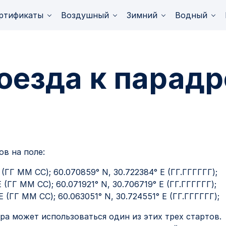
ртификаты
Воздушный
Зимний
Водный
оезда к парад
в на поле:
E (ГГ ММ СС); 60.070859° N, 30.722384° E (ГГ.ГГГГГГ);
 (ГГ ММ СС); 60.071921° N, 30.706719° E (ГГ.ГГГГГГ);
E (ГГ ММ СС); 60.063051° N, 30.724551° E (ГГ.ГГГГГГ);
ра может использоваться один из этих трех стартов.