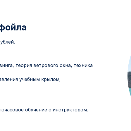
гфойла
ублей.
винга, теория ветрового окна, техника
авления учебным крылом;
почасовое обучение с инструктором.