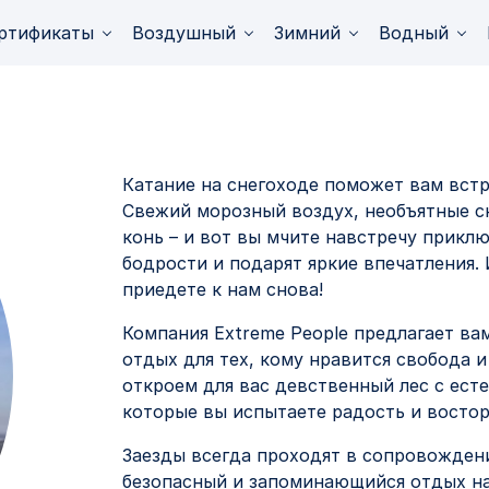
 снегоходов в
ртификаты
Воздушный
Зимний
Водный
Петербурге
Катание на снегоходе поможет вам вст
Свежий морозный воздух, необъятные 
конь – и вот вы мчите навстречу прикл
бодрости и подарят яркие впечатления.
приедете к нам снова!
Компания Extreme People предлагает вам
отдых для тех, кому нравится свобода и
откроем для вас девственный лес с ест
которые вы испытаете радость и востор
Заезды всегда проходят в сопровожден
безопасный и запоминающийся отдых на