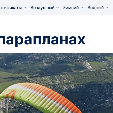
ртификаты
Воздушный
Зимний
Водный
 парапланах