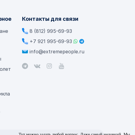
рное
Контакты для связи
лане
8 (812) 995-69-93
+7 921 995-69-93
info@extremepeople.ru
ы
олет
икла
а