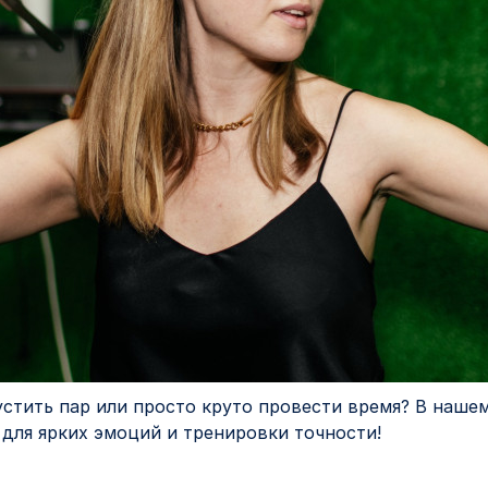
устить пар или просто круто провести время? В наше
для ярких эмоций и тренировки точности!